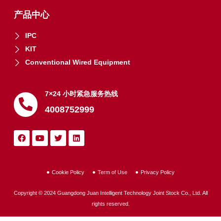
产品中心
IPC
KIT
Conventional Wired Equipment
7×24 小时紧急服务热线
4008752999
Cookie Policy
Term of Use
Privacy Policy
Copyright © 2024 Guangdong Juan Intelligent Technology Joint Stock Co., Ltd. All
rights reserved.