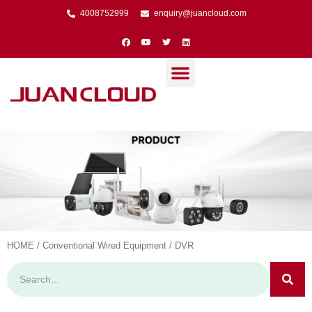
4008752999
enquiry@juancloud.com
HOME
/
Conventional Wired Equipment
/ DVR