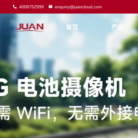
4008752999
enquiry@juancloud.com
首页
产品